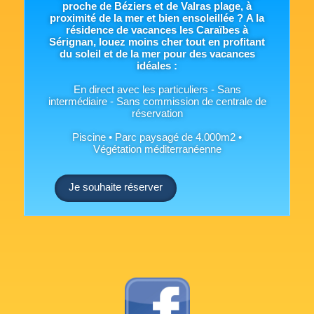
proche de Béziers et de Valras plage, à
proximité de la mer et bien ensoleillée ?
A la
résidence de vacances les Caraïbes à
Sérignan, louez moins cher
tout en profitant
du soleil et de la mer pour des vacances
idéales :
En direct avec les particuliers - Sans
intermédiaire - Sans commission de centrale de
réservation
Piscine • Parc paysagé de 4.000m2 •
Végétation méditerranéenne
Je souhaite réserver