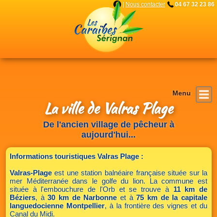
|
Nous contacter
04 67 32 23 86
La ville de Valras Plage
Loisirs & environnement
Les appartements
Nous contacter
Nos services
La résidence
Accueil
La Villa
De l'ancien village de pêcheur à
aujourd'hui...
Informations touristiques Valras Plage :
Valras-Plage
est une station balnéaire française située sur la
mer Méditerranée dans le golfe du lion. La commune est
située à l'embouchure de l'Orb et se trouve à
11 km de
Béziers
, à
30 km de Narbonne
et à
75 km de la capitale
languedocienne Montpellier
, à la frontière des vignes et du
Canal du Midi.