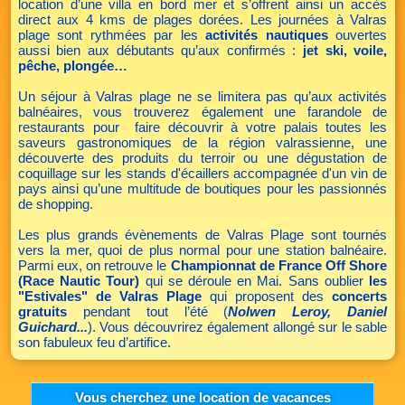
location d’une villa en bord mer et s’offrent ainsi un accès
direct aux 4 kms de plages dorées. Les journées à Valras
plage sont rythmées par les
activités nautiques
ouvertes
aussi bien aux débutants qu’aux confirmés :
jet ski, voile,
pêche, plongée…
Un séjour à Valras plage ne se limitera pas qu’aux activités
balnéaires, vous trouverez également une farandole de
restaurants pour faire découvrir à votre palais toutes les
saveurs gastronomiques de la région valrassienne, une
découverte des produits du terroir ou une dégustation de
coquillage sur les stands d'écaillers accompagnée d'un vin de
pays ainsi qu’une multitude de boutiques pour les passionnés
de shopping.
Les plus grands évènements de Valras Plage sont tournés
vers la mer, quoi de plus normal pour une station balnéaire.
Parmi eux, on retrouve le
Championnat de France Off Shore
(Race Nautic Tour)
qui se déroule en Mai. Sans oublier
les
"Estivales" de Valras Plage
qui proposent des
concerts
gratuits
pendant tout l’été (
Nolwen Leroy, Daniel
Guichard...
). Vous découvrirez également allongé sur le sable
son fabuleux feu d’artifice.
Vous cherchez une location de vacances