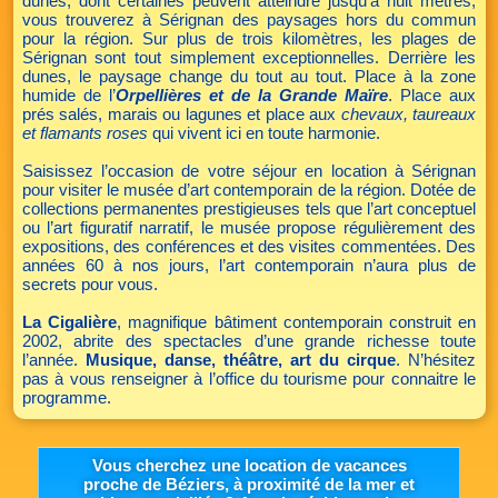
dunes, dont certaines peuvent atteindre jusqu’à huit mètres,
vous trouverez à Sérignan des paysages hors du commun
pour la région. Sur plus de trois kilomètres, les plages de
Sérignan sont tout simplement exceptionnelles. Derrière les
dunes, le paysage change du tout au tout. Place à la zone
humide de l’
Orpellières et de la Grande Maïre
. Place aux
prés salés, marais ou lagunes et place aux
chevaux, taureaux
et flamants roses
qui vivent ici en toute harmonie.
Saisissez l’occasion de votre séjour en location à Sérignan
pour visiter le musée d’art contemporain de la région. Dotée de
collections permanentes prestigieuses tels que l’art conceptuel
ou l’art figuratif narratif, le musée propose régulièrement des
expositions, des conférences et des visites commentées. Des
années 60 à nos jours, l’art contemporain n’aura plus de
secrets pour vous.
La Cigalière
, magnifique bâtiment contemporain construit en
2002, abrite des spectacles d’une grande richesse toute
l’année.
Musique, danse, théâtre, art du cirque
. N’hésitez
pas à vous renseigner à l’office du tourisme pour connaitre le
programme.
Vous cherchez une location de vacances
proche de Béziers, à proximité de la mer et