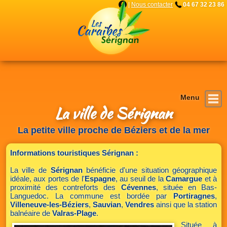
|
Nous contacter
04 67 32 23 86
La ville de Sérignan
Loisirs & environnement
Les appartements
Nous contacter
Nos services
La résidence
Accueil
La Villa
La petite ville proche de Béziers et de la mer
Informations touristiques Sérignan :
La ville de
Sérignan
bénéficie d'une situation géographique
idéale, aux portes de l'
Espagne
, au seuil de la
Camargue
et à
proximité des contreforts des
Cévennes
, située en Bas-
Languedoc. La commune est bordée par
Portiragnes
,
Villeneuve-les-Béziers
,
Sauvian
,
Vendres
ainsi que la station
balnéaire de
Valras-Plage
.
Située à