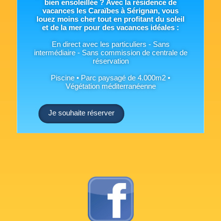
bien ensoleillée ?
Avec la résidence de
vacances les Caraïbes à Sérignan, vous
louez moins cher
tout en profitant du soleil
et de la mer pour des vacances idéales :
En direct avec les particuliers - Sans
intermédiaire - Sans commission de centrale de
réservation
Piscine • Parc paysagé de 4.000m2 •
Végétation méditerranéenne
Je souhaite réserver