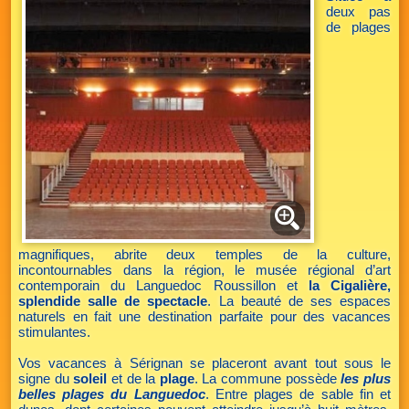
deux pas
de plages
magnifiques, abrite deux temples de la culture,
incontournables dans la région, le musée régional d’art
contemporain du Languedoc Roussillon et
la Cigalière,
splendide salle de spectacle
. La beauté de ses espaces
naturels en fait une destination parfaite pour des vacances
stimulantes.
Vos vacances à Sérignan se placeront avant tout sous le
signe du
soleil
et de la
plage
. La commune possède
les plus
belles plages du Languedoc
. Entre plages de sable fin et