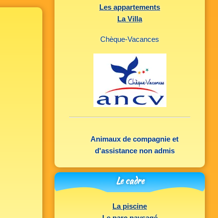
Les appartements
La Villa
Chèque-Vacances
Animaux de compagnie et
d'assistance non admis
Le cadre
La piscine