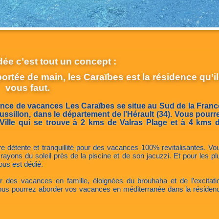
dée c’est tout un concept :
à portée de main, les Caraïbes est la résidence qu’il
vous faut.
idence de vacances Les Caraïbes se situe au Sud de la Franc
ssillon, dans le département de l’Hérault (34). Vous pourr
Ville qui se trouve à 2 kms de Valras Plage et à 4 kms 
e détente et tranquillité pour des vacances 100% revitalisantes. Vo
 rayons du soleil près de la piscine et de son jacuzzi. Et pour les pl
ous est dédié.
our des vacances en famille, éloignées du brouhaha et de l’excitati
e vous pourrez aborder vos vacances en méditerranée dans la résiden