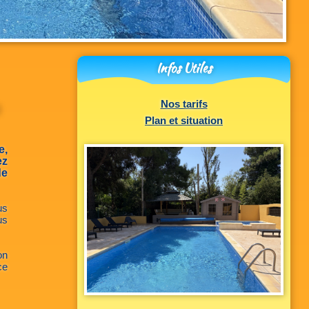
Infos Utiles
Nos tarifs
Plan et situation
e,
ez
de
us
us
on
ce