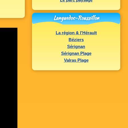
Le parc paysagé
Languedoc-Roussillon
La région & l'Hérault
Béziers
Sérignan
Sérignan Plage
Valras Plage