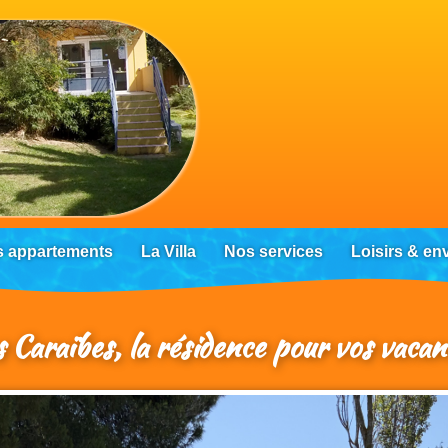
s appartements
La Villa
Nos services
Loisirs & e
s Caraïbes, la résidence pour vos vacan